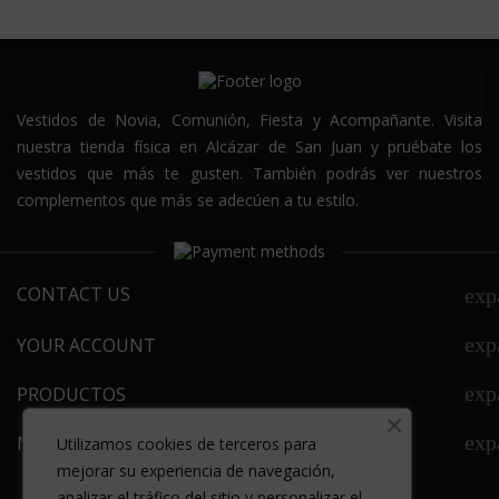
Vestidos de Novia, Comunión, Fiesta y Acompañante. Visita
nuestra tienda física en Alcázar de San Juan y pruébate los
vestidos que más te gusten. También podrás ver nuestros
complementos que más se adecúen a tu estilo.
CONTACT US
exp
exp
YOUR ACCOUNT
exp
PRODUCTOS
exp
NEWSLETTER
Utilizamos cookies de terceros para
mejorar su experiencia de navegación,
analizar el tráfico del sitio y personalizar el