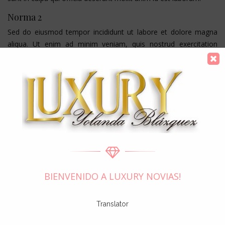
Norma 2
Sed do eiusmod tempor incididunt ut labore et dolore magna
aliqua. Ut enim ad minim veniam, quis nostrud exercitation
ullamco laboris nisi ut aliquip ex ea commodo consequat. Duis
aute irure dolor in reprehenderit in voluptate velit esse cillum
dolore eu fugiat nulla pariatur. Excepteur sint occaecat cupidatat
non proident, sunt in culpa qui officia deserunt mollit anim id est
laborum. Lorem ipsum dolor sit amet conse ctetur adipisicing
elit, sed do eiusmod tempor incididunt ut labore et dolore
magna aliqua. Ut enim ad minim veniamю
Norma 3
Tempor incididunt ut labore et dolore magna aliqua. Ut enim ad
minim veniam, quis nostrud exercitation ullamco laboris nisi ut
BIENVENIDO A LUXURY NOVIAS!
aliquip ex ea commodo consequat. Duis aute irure dolor in
reprehenderit in voluptate velit esse cillum dolore eu fugiat nulla
Translator
pariatur. Excepteur sint occaecat cupidatat non proident, sunt in
culpa qui officia deserunt mollit anim id est laborum. Lorem