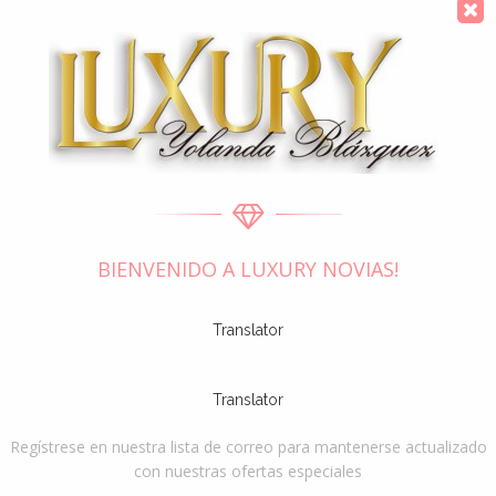
Los gastos de envío incluyen los gastos de manipulación y
empaquetado, así como los gastos postales. Los gastos de
manipulación tienen un precio fijo, mientras que los gastos de
transporte pueden variar según el peso total del paquete. Te
aconsejamos que agrupes todos tus artículos en un mismo
pedido. No podemos combinar dos pedidos diferentes, y los
gastos de envío se aplicarán para cada uno de manera
individual. No nos hacemos responsables de los daños que
pueda sufrir tu paquete tras el envío, pero hacemos todo lo
BIENVENIDO A LUXURY NOVIAS!
posible para proteger todos los artículos frágiles.
Las cajas son grandes y tus artículos estarán bien protegidos.
Translator
Translator
Regístrese en nuestra lista de correo para mantenerse actualizado
con nuestras ofertas especiales