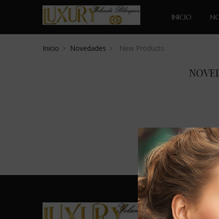
INICIO
N
Inicio
Novedades
New Products
NOVE