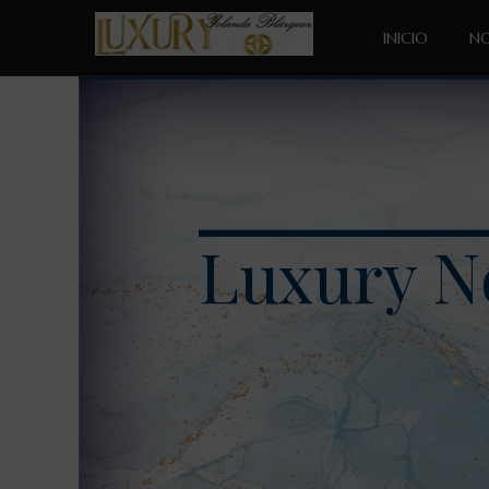
INICIO
N
Luxury N