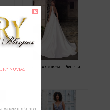
Vestido de novia - Diomeda
URY NOVIAS!
r
r
 correo para mantenerse