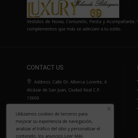
Vestidos de Novia, Comunión, Fiesta y Acompañante. Vi
complementos que más se adecúen a tu estilo.
CONTACT US
Address: Calle Dr. Alberca Lorente, 6
Alcázar de San Juan, Ciudad Real C.P.
13600
Phone: 661 60 97 69
Utilizamos cookies de terceros para
Email: yolanda@luxurynovias.com
mejorar su experiencia de navegación,
Skype: No skype
analizar el tráfico del sitio y personalizar el
contenido, los anuncios
.
Leer Más.