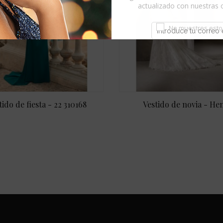
actualizado
con nuestras 
No muestres esto
tido de fiesta - 22 310168
Vestido de novia - He