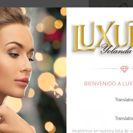
Vestido de fiesta -...
Fiesta T502
BIENVENIDO A LUX
Translato
Translato
Regístrese en nuestra lista de