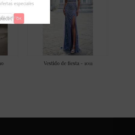
ofertas especiales
 de nuevo
no
Vestido de fiesta - 1011