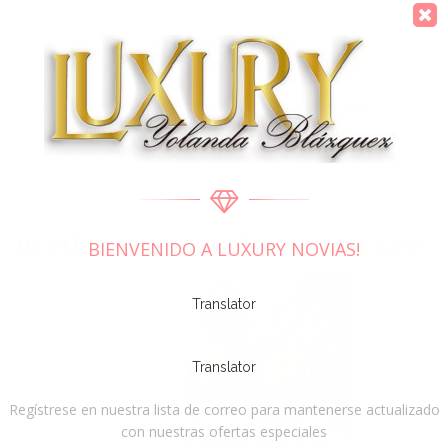
DESCRIPCIÓN
DETALLES DEL PRODUCTO
Prendido con pasador de estilo floral en tonos blancos,
beige y rosa, tul plumeti y encaje.
16 other products in the category
BIENVENIDO A LUXURY NOVIAS!
Translator
Translator
Regístrese en nuestra lista de correo para mantenerse actualizado
con nuestras ofertas especiales