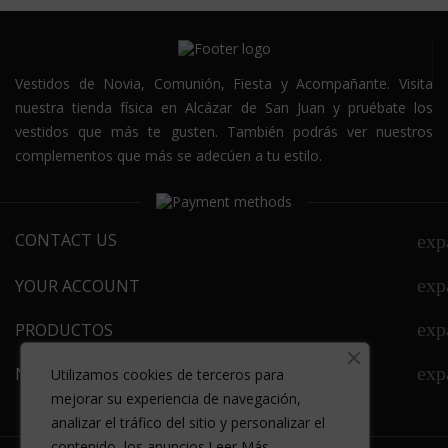
Vestidos de Novia, Comunión, Fiesta y Acompañante. Visita
nuestra tienda física en Alcázar de San Juan y pruébate los
vestidos que más te gusten. También podrás ver nuestros
complementos que más se adecúen a tu estilo.
CONTACT US
exp
exp
YOUR ACCOUNT
exp
PRODUCTOS
exp
NEWSLETTER
Utilizamos cookies de terceros para
mejorar su experiencia de navegación,
analizar el tráfico del sitio y personalizar el
contenido, los anuncios
.
Leer Más.