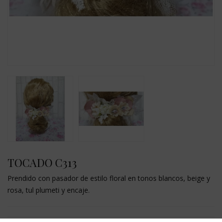
TOCADO C313
Prendido con pasador de estilo floral en tonos blancos, beige y
rosa, tul plumeti y encaje.