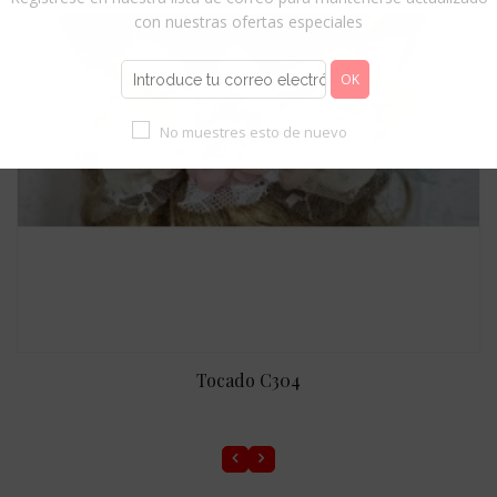
con nuestras ofertas especiales
No muestres esto de nuevo
Tocado C304