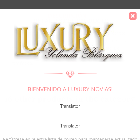
DESCRIPCIÓN
DETALLES DEL PRODUCTO
Un diseño elegante y glamuroso que combina un escote
profundo en V y espalda baja con detalles de encaje floral
en los laterales y una espectacular cola de encaje. De
silueta sirena, ideal para una novia sofisticada y
romántica.
BIENVENIDO A LUXURY NOVIAS!
16 other products in the category
Translator
Translator
Regístrese en nuestra lista de correo para mantenerse actualizado