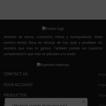
Vestidos de Novia, Comunión, Fiesta y Acompañante. Visita
nuestra tienda física en Alcázar de San Juan y pruébate los
vestidos que más te gusten. También podrás ver nuestros
complementos que más se adecúen a tu estilo.
CONTACT US
exp
exp
YOUR ACCOUNT
exp
PRODUCTOS
exp
NEWSLETTER
Utilizamos cookies de terceros para