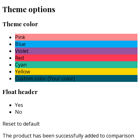
Theme options
Theme color
Pink
Blue
Violet
Red
Cyan
Yellow
Custom color (Your color)
Float header
Yes
No
Reset to default
The product has been successfully added to comparison